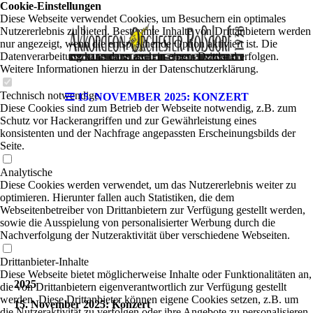
Cookie-Einstellungen
Diese Webseite verwendet Cookies, um Besuchern ein optimales
Nutzererlebnis zu bieten. Bestimmte Inhalte von Drittanbietern werden
nur angezeigt, wenn die entsprechende Option aktiviert ist. Die
Datenverarbeitung kann dann auch in einem Drittland erfolgen.
Weitere Informationen hierzu in der Datenschutzerklärung.
Technisch notwendige
15. NOVEMBER 2025: KONZERT
Diese Cookies sind zum Betrieb der Webseite notwendig, z.B. zum
Schutz vor Hackerangriffen und zur Gewährleistung eines
konsistenten und der Nachfrage angepassten Erscheinungsbilds der
Seite.
Analytische
Diese Cookies werden verwendet, um das Nutzererlebnis weiter zu
optimieren. Hierunter fallen auch Statistiken, die dem
Webseitenbetreiber von Drittanbietern zur Verfügung gestellt werden,
sowie die Ausspielung von personalisierter Werbung durch die
Nachverfolgung der Nutzeraktivität über verschiedene Webseiten.
Drittanbieter-Inhalte
Diese Webseite bietet möglicherweise Inhalte oder Funktionalitäten an,
2025
die von Drittanbietern eigenverantwortlich zur Verfügung gestellt
werden. Diese Drittanbieter können eigene Cookies setzen, z.B. um
15. November 2025: Konzert
die Nutzeraktivität zu verfolgen oder ihre Angebote zu personalisieren