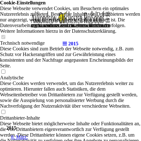
Cookie-Einstellungen
Diese Webseite verwendet Cookies, um Besuchern ein optimales
Nutzererlebnis zu bieten. Bestimmte Inhalte von Drittanbietern werden
nur angezeigt, wenn die entsprechende Option aktiviert ist. Die
Datenverarbeitung kann dann auch in einem Drittland erfolgen.
Weitere Informationen hierzu in der Datenschutzerklärung.
Technisch notwendige
2015
Diese Cookies sind zum Betrieb der Webseite notwendig, z.B. zum
Schutz vor Hackerangriffen und zur Gewährleistung eines
konsistenten und der Nachfrage angepassten Erscheinungsbilds der
Seite.
Analytische
Diese Cookies werden verwendet, um das Nutzererlebnis weiter zu
optimieren. Hierunter fallen auch Statistiken, die dem
Webseitenbetreiber von Drittanbietern zur Verfügung gestellt werden,
sowie die Ausspielung von personalisierter Werbung durch die
Nachverfolgung der Nutzeraktivität über verschiedene Webseiten.
Drittanbieter-Inhalte
Diese Webseite bietet möglicherweise Inhalte oder Funktionalitäten an,
2015
die von Drittanbietern eigenverantwortlich zur Verfügung gestellt
werden. Diese Drittanbieter können eigene Cookies setzen, z.B. um
8. März:
die Nutzeraktivität zu verfolgen oder ihre Angebote zu personalisieren