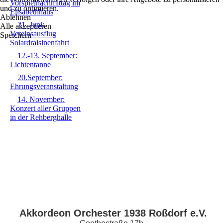
Vorspielnachmittag im
und zu optimieren.
Elisabethhaus
Ablehnen
21. Juni:
Alle akzeptieren
Vereinsausflug
Speichern
Solardraisinenfahrt
12.-13. September:
Lichtentanne
20.September:
Ehrungsveranstaltung
14. November:
Konzert aller Gruppen
in der Rehberghalle
Akkordeon Orchester 1938 Roßdorf e.V.