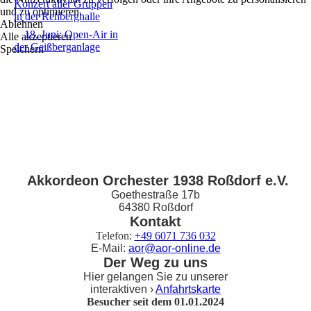
Konzert aller Gruppen
und zu optimieren.
in der Rehberghalle
Ablehnen
18. Juni: Open-Air in
Alle akzeptieren
der Geißberganlage
Speichern
Akkordeon Orchester 1938 Roßdorf e.V.
Goethestraße 17b
64380 Roßdorf
Kontakt
Telefon:
+49 6071 736 032
E-Mail:
aor@aor-online.de
Der Weg zu uns
Hier gelangen Sie zu unserer
interaktiven ›
Anfahrtskarte
Besucher seit dem 01.01.2024