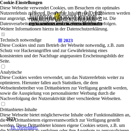
Cookie-Einstellungen
Diese Webseite verwendet Cookies, um Besuchern ein optimales
Nutzererlebnis zu bieten. Bestimmte Inhalte von Drittanbietern werden
nur angezeigt, wenn die entsprechende Option aktiviert ist. Die
Datenverarbeitung kann dann auch in einem Drittland erfolgen.
Weitere Informationen hierzu in der Datenschutzerklärung.
Technisch notwendige
2023
Diese Cookies sind zum Betrieb der Webseite notwendig, z.B. zum
Schutz vor Hackerangriffen und zur Gewährleistung eines
konsistenten und der Nachfrage angepassten Erscheinungsbilds der
Seite.
Analytische
Diese Cookies werden verwendet, um das Nutzererlebnis weiter zu
optimieren. Hierunter fallen auch Statistiken, die dem
Webseitenbetreiber von Drittanbietern zur Verfügung gestellt werden,
sowie die Ausspielung von personalisierter Werbung durch die
Nachverfolgung der Nutzeraktivität über verschiedene Webseiten.
Drittanbieter-Inhalte
Diese Webseite bietet möglicherweise Inhalte oder Funktionalitäten an,
2023
die von Drittanbietern eigenverantwortlich zur Verfügung gestellt
werden. Diese Drittanbieter können eigene Cookies setzen, z.B. um
18. November:
die Nutzeraktivität zu verfolgen oder ihre Angebote zu personalisieren