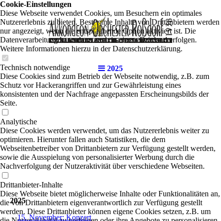
Cookie-Einstellungen
Diese Webseite verwendet Cookies, um Besuchern ein optimales
Nutzererlebnis zu bieten. Bestimmte Inhalte von Drittanbietern werden
nur angezeigt, wenn die entsprechende Option aktiviert ist. Die
Datenverarbeitung kann dann auch in einem Drittland erfolgen.
Weitere Informationen hierzu in der Datenschutzerklärung.
Technisch notwendige
2025
Diese Cookies sind zum Betrieb der Webseite notwendig, z.B. zum
Schutz vor Hackerangriffen und zur Gewährleistung eines
konsistenten und der Nachfrage angepassten Erscheinungsbilds der
Seite.
Analytische
Diese Cookies werden verwendet, um das Nutzererlebnis weiter zu
optimieren. Hierunter fallen auch Statistiken, die dem
Webseitenbetreiber von Drittanbietern zur Verfügung gestellt werden,
sowie die Ausspielung von personalisierter Werbung durch die
Nachverfolgung der Nutzeraktivität über verschiedene Webseiten.
Drittanbieter-Inhalte
Diese Webseite bietet möglicherweise Inhalte oder Funktionalitäten an,
2025
die von Drittanbietern eigenverantwortlich zur Verfügung gestellt
werden. Diese Drittanbieter können eigene Cookies setzen, z.B. um
15. November: Konzert
die Nutzeraktivität zu verfolgen oder ihre Angebote zu personalisieren