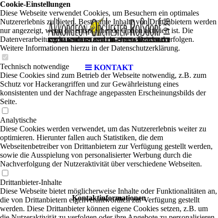
Cookie-Einstellungen
Diese Webseite verwendet Cookies, um Besuchern ein optimales
Nutzererlebnis zu bieten. Bestimmte Inhalte von Drittanbietern werden
nur angezeigt, wenn die entsprechende Option aktiviert ist. Die
Datenverarbeitung kann dann auch in einem Drittland erfolgen.
Weitere Informationen hierzu in der Datenschutzerklärung.
Technisch notwendige
KONTAKT
Diese Cookies sind zum Betrieb der Webseite notwendig, z.B. zum
Schutz vor Hackerangriffen und zur Gewährleistung eines
konsistenten und der Nachfrage angepassten Erscheinungsbilds der
Seite.
Analytische
Diese Cookies werden verwendet, um das Nutzererlebnis weiter zu
optimieren. Hierunter fallen auch Statistiken, die dem
Webseitenbetreiber von Drittanbietern zur Verfügung gestellt werden,
sowie die Ausspielung von personalisierter Werbung durch die
Nachverfolgung der Nutzeraktivität über verschiedene Webseiten.
Drittanbieter-Inhalte
Diese Webseite bietet möglicherweise Inhalte oder Funktionalitäten an,
Kontaktinformationen
die von Drittanbietern eigenverantwortlich zur Verfügung gestellt
werden. Diese Drittanbieter können eigene Cookies setzen, z.B. um
die Nutzeraktivität zu verfolgen oder ihre Angebote zu personalisieren