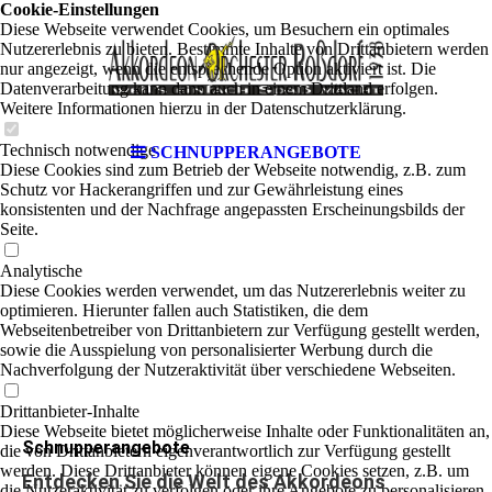
Cookie-Einstellungen
Diese Webseite verwendet Cookies, um Besuchern ein optimales
Nutzererlebnis zu bieten. Bestimmte Inhalte von Drittanbietern werden
nur angezeigt, wenn die entsprechende Option aktiviert ist. Die
Datenverarbeitung kann dann auch in einem Drittland erfolgen.
Weitere Informationen hierzu in der Datenschutzerklärung.
Technisch notwendige
SCHNUPPERANGEBOTE
Diese Cookies sind zum Betrieb der Webseite notwendig, z.B. zum
Schutz vor Hackerangriffen und zur Gewährleistung eines
konsistenten und der Nachfrage angepassten Erscheinungsbilds der
Seite.
Analytische
Diese Cookies werden verwendet, um das Nutzererlebnis weiter zu
optimieren. Hierunter fallen auch Statistiken, die dem
Webseitenbetreiber von Drittanbietern zur Verfügung gestellt werden,
sowie die Ausspielung von personalisierter Werbung durch die
Nachverfolgung der Nutzeraktivität über verschiedene Webseiten.
Drittanbieter-Inhalte
Diese Webseite bietet möglicherweise Inhalte oder Funktionalitäten an,
Schnupperangebote
die von Drittanbietern eigenverantwortlich zur Verfügung gestellt
werden. Diese Drittanbieter können eigene Cookies setzen, z.B. um
Entdecken Sie die Welt des Akkordeons
die Nutzeraktivität zu verfolgen oder ihre Angebote zu personalisieren