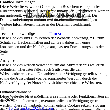
Cookie-Einstellungen
Diese Webseite verwendet Cookies, um Besuchern ein optimales
Nutzererlebnis zu bieten. Bestimmte Inhalte von Drittanbietern werden
nur angezeigt, wenn die entsprechende Option aktiviert ist. Die
Datenverarbeitung kann dann auch in einem Drittland erfolgen.
Weitere Informationen hierzu in der Datenschutzerklärung.
Technisch notwendige
2024
Diese Cookies sind zum Betrieb der Webseite notwendig, z.B. zum
Schutz vor Hackerangriffen und zur Gewährleistung eines
konsistenten und der Nachfrage angepassten Erscheinungsbilds der
Seite.
Analytische
Diese Cookies werden verwendet, um das Nutzererlebnis weiter zu
optimieren. Hierunter fallen auch Statistiken, die dem
Webseitenbetreiber von Drittanbietern zur Verfügung gestellt werden,
sowie die Ausspielung von personalisierter Werbung durch die
Nachverfolgung der Nutzeraktivität über verschiedene Webseiten.
Drittanbieter-Inhalte
Diese Webseite bietet möglicherweise Inhalte oder Funktionalitäten an,
2024
die von Drittanbietern eigenverantwortlich zur Verfügung gestellt
werden. Diese Drittanbieter können eigene Cookies setzen, z.B. um
16. November 2024: Konzert
die Nutzeraktivität zu verfolgen oder ihre Angebote zu personalisieren