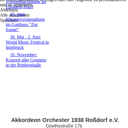
Vorspielnachmittag im
und zu optimieren.
Elisabeth-Haus
Ablehnen
16. Juni:
Alle akzeptieren
Ehrungsveranstaltung
Speichern
im Gasthaus "Zur
Sonne"
30. Mai - 2. Juni:
World Music Festival in
Innsbruck
16. November:
Konzert aller Gruppen
in der Rehberghalle
Akkordeon Orchester 1938 Roßdorf e.V.
Goethestraße 17b