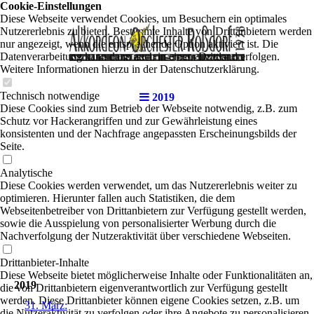
Cookie-Einstellungen
Diese Webseite verwendet Cookies, um Besuchern ein optimales
Nutzererlebnis zu bieten. Bestimmte Inhalte von Drittanbietern werden
nur angezeigt, wenn die entsprechende Option aktiviert ist. Die
Datenverarbeitung kann dann auch in einem Drittland erfolgen.
Weitere Informationen hierzu in der Datenschutzerklärung.
Technisch notwendige
2019
Diese Cookies sind zum Betrieb der Webseite notwendig, z.B. zum
Schutz vor Hackerangriffen und zur Gewährleistung eines
konsistenten und der Nachfrage angepassten Erscheinungsbilds der
Seite.
Analytische
Diese Cookies werden verwendet, um das Nutzererlebnis weiter zu
optimieren. Hierunter fallen auch Statistiken, die dem
Webseitenbetreiber von Drittanbietern zur Verfügung gestellt werden,
sowie die Ausspielung von personalisierter Werbung durch die
Nachverfolgung der Nutzeraktivität über verschiedene Webseiten.
Drittanbieter-Inhalte
Diese Webseite bietet möglicherweise Inhalte oder Funktionalitäten an,
2019
die von Drittanbietern eigenverantwortlich zur Verfügung gestellt
werden. Diese Drittanbieter können eigene Cookies setzen, z.B. um
31. März:
die Nutzeraktivität zu verfolgen oder ihre Angebote zu personalisieren