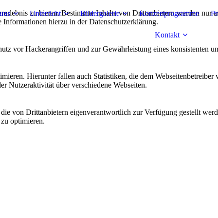
lebnis zu bieten. Bestimmte Inhalte von Drittanbietern werden nur ang
uns
Unterricht
Bildergalerie
Konzertprogramme
Pr
e Informationen hierzu in der Datenschutzerklärung.
Kontakt
utz vor Hackerangriffen und zur Gewährleistung eines konsistenten un
ieren. Hierunter fallen auch Statistiken, die dem Webseitenbetreiber v
r Nutzeraktivität über verschiedene Webseiten.
 die von Drittanbietern eigenverantwortlich zur Verfügung gestellt wer
 zu optimieren.