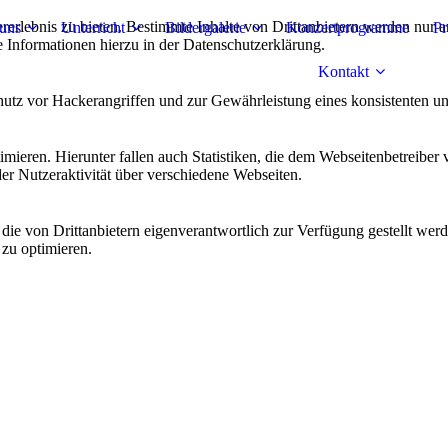
lebnis zu bieten. Bestimmte Inhalte von Drittanbietern werden nur ang
uns
Unterricht
Bildergalerie
Konzertprogramme
Pr
e Informationen hierzu in der Datenschutzerklärung.
Kontakt
utz vor Hackerangriffen und zur Gewährleistung eines konsistenten un
ieren. Hierunter fallen auch Statistiken, die dem Webseitenbetreiber v
r Nutzeraktivität über verschiedene Webseiten.
 die von Drittanbietern eigenverantwortlich zur Verfügung gestellt wer
 zu optimieren.