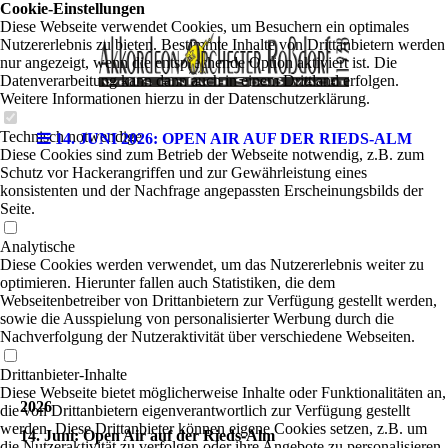
Cookie-Einstellungen
Diese Webseite verwendet Cookies, um Besuchern ein optimales
Nutzererlebnis zu bieten. Bestimmte Inhalte von Drittanbietern werden
nur angezeigt, wenn die entsprechende Option aktiviert ist. Die
Datenverarbeitung kann dann auch in einem Drittland erfolgen.
Weitere Informationen hierzu in der Datenschutzerklärung.
Technisch notwendige
14. JUNI 2026: OPEN AIR AUF DER RIEDS-ALM
Diese Cookies sind zum Betrieb der Webseite notwendig, z.B. zum
Schutz vor Hackerangriffen und zur Gewährleistung eines
konsistenten und der Nachfrage angepassten Erscheinungsbilds der
Seite.
Analytische
Diese Cookies werden verwendet, um das Nutzererlebnis weiter zu
optimieren. Hierunter fallen auch Statistiken, die dem
Webseitenbetreiber von Drittanbietern zur Verfügung gestellt werden,
sowie die Ausspielung von personalisierter Werbung durch die
Nachverfolgung der Nutzeraktivität über verschiedene Webseiten.
Drittanbieter-Inhalte
Diese Webseite bietet möglicherweise Inhalte oder Funktionalitäten an,
2026
die von Drittanbietern eigenverantwortlich zur Verfügung gestellt
werden. Diese Drittanbieter können eigene Cookies setzen, z.B. um
14. Juni: Open Air auf der Rieds-Alm
die Nutzeraktivität zu verfolgen oder ihre Angebote zu personalisieren